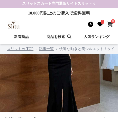
スリットスカート
専門通販サイト
スリットゥ
10,000
円以上のご購入で送料無料
0
0
新着商品
商品を検索
人気ランキング
スリットゥ TOP
›
記事一覧
›
快適な動きと美シルエット！タイト