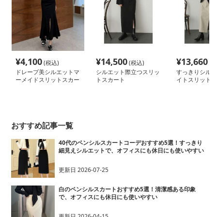
¥
4,100
¥
14,500
¥
13,660
(税込)
(税込)
(税
ドレープ美シルエットマ
シルエット際立つスリッ
すっきりシルエ
ーメイドスリットスカー
トスカート
イトスリットス
ト
おすすめ記事一覧
40代のペンシルスカートコーデおすすめ5選！すっきり
細見えシルエットで、オフィスにも休日にも使いやすい
更新日
2026-07-25
白のペンシルスカートおすすめ5選！清潔感ある印象
で、オフィスにも休日にも使いやすい
更新日
2026-04-15