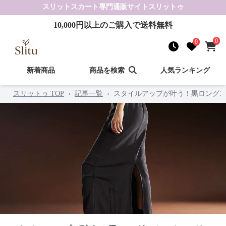
スリットスカート
専門通販サイト
スリットゥ
10,000
円以上のご購入で送料無料
0
0
新着商品
商品を検索
人気ランキング
スリットゥ TOP
›
記事一覧
›
スタイルアップが叶う！黒ロングス