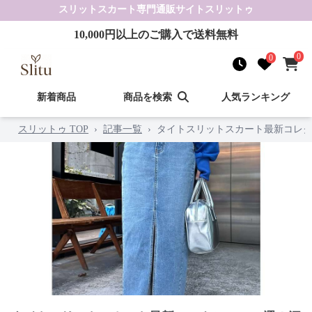
スリットスカート
専門通販サイト
スリットゥ
10,000
円以上のご購入で送料無料
0
0
新着商品
商品を検索
人気ランキング
スリットゥ TOP
›
記事一覧
›
タイトスリットスカート最新コレク